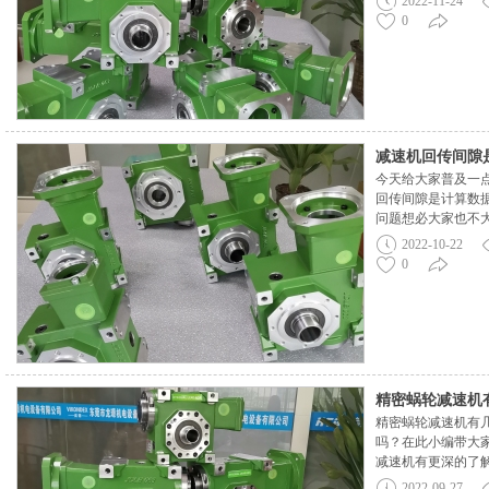
2022-11-24
蜗轮减速机能自锁
0
家还有想了解精密
可随时来电咨询哦
减速机回传间隙
今天给大家普及一
间隙？
回传间隙是计算数
问题想必大家也不
跟大家讲解一下！
2022-10-22
隙，间隙的大小主
0
精度。大家对减速
联系我们的热线电话：0
精密蜗轮减速机
精密蜗轮减速机有
吗？在此小编带大
减速机有更深的了解
C系：具有收缩盘
2022-09-27