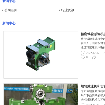
新闻中心
公司新闻
行业资讯
新闻中心
精密蜗轮减速机
精密蜗轮减速机也
机一样吗？
在国外，国内相对
通过对减速机不断
美法国dynabox，
2022-12-17
GUDEL，德国AT
0
大解决了国内机械
缩短了货期，价格
家对这种精密减速
伴经常会问到这种
样？今天小编给大
样，中心距相同，
更厚，尺寸更大，
蜗轮减速机和齿
息欢迎随时联系我
你知道蜗轮减速机
吗？
吗？下面简单的帮大
蜗轮减速机输入和输
单，安装方便，齿