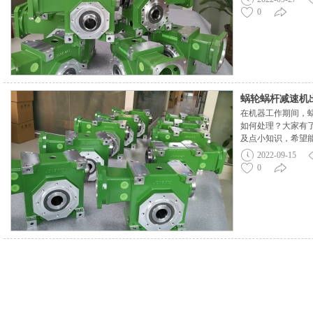
整合。CR系：带
0
合。P系：实心轴
好，传统方式。F
出，用于倾斜翻转
列有大概的了解吗
任何技术疑问也可
提供专门的技术支
蜗轮蜗杆减速机
在机器工作期间，
如何处理？大家有
及点小知识，希望
到此类的问题能得到
2022-09-15
否有破损，及时更
0
触过腐蚀液体。3
点大家可以先排查
果上面三种情况都
系厂家咨询。